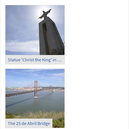
Statue 'Christ the King' in Almada
The 25 de Abril Bridge