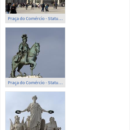
Praça do Comércio - Statue of King José I and Rua Augusta Arch
Praça do Comércio - Statue of King José I (1)