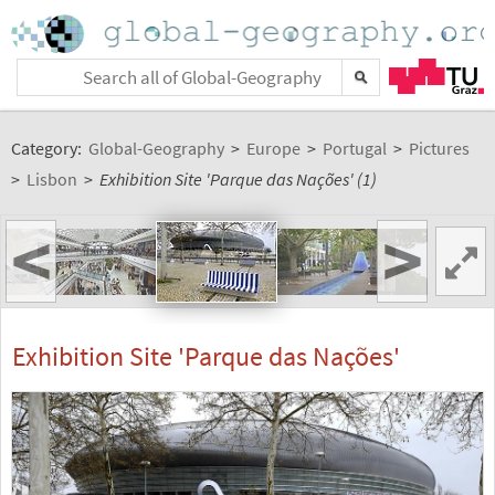
Category:
Global-Geography
>
Europe
>
Portugal
>
Pictures
>
Lisbon
>
Exhibition Site 'Parque das Nações' (1)
<
>
Exhibition Site 'Parque das Nações'