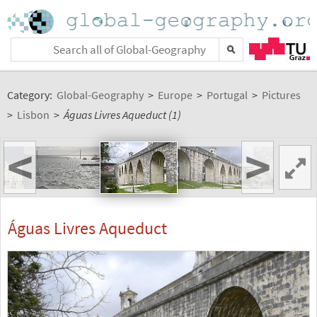
Category:
Global-Geography
>
Europe
>
Portugal
>
Pictures
>
Lisbon
>
Águas Livres Aqueduct (1)
<
>
Águas Livres Aqueduct