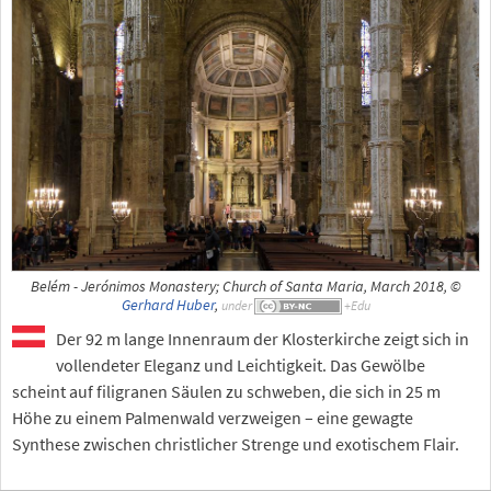
Belém - Jerónimos Monastery; Church of Santa Maria, March 2018, ©
Gerhard Huber
,
under
Der 92 m lange Innenraum der Klosterkirche zeigt sich in
vollendeter Eleganz und Leichtigkeit. Das Gewölbe
scheint auf filigranen Säulen zu schweben, die sich in 25 m
Höhe zu einem Palmenwald verzweigen – eine gewagte
Synthese zwischen christlicher Strenge und exotischem Flair.