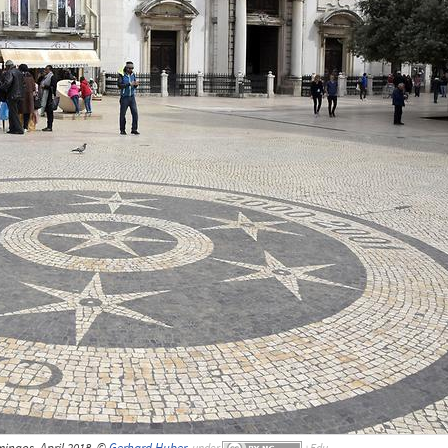
ingos, April 2018, ©
Gerhard Huber
,
under