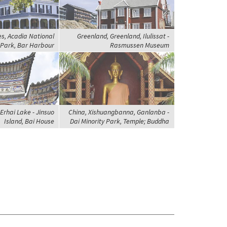
es, Acadia National
Greenland, Greenland, Ilulissat -
Park, Bar Harbour
Rasmussen Museum
 Erhai Lake - Jinsuo
China, Xishuangbanna, Ganlanba -
Island, Bai House
Dai Minority Park, Temple; Buddha