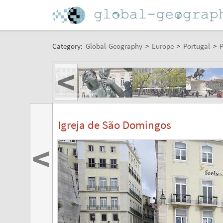
Category:
Global-Geography
>
Europe
>
Portugal
>
P
<
Igreja de São Domingos
<