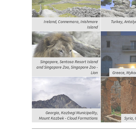
Ireland, Connemara, Inishmore
Turkey, Antaly
Island
Singapore, Sentosa Resort Island
and Singapore Zoo, Singapore Zoo -
Lion
Greece, Myko
Georgia, Kazbegi Municipality,
Mount Kazbek - Cloud Formations
Syria, 