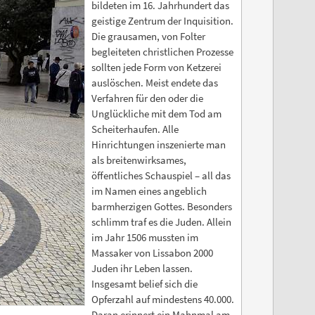
bildeten im 16. Jahrhundert das
geistige Zentrum der Inquisition.
Die grausamen, von Folter
begleiteten christlichen Prozesse
sollten jede Form von Ketzerei
auslöschen. Meist endete das
Verfahren für den oder die
Unglückliche mit dem Tod am
Scheiterhaufen. Alle
Hinrichtungen inszenierte man
als breitenwirksames,
öffentliches Schauspiel – all das
im Namen eines angeblich
barmherzigen Gottes. Besonders
schlimm traf es die Juden. Allein
im Jahr 1506 mussten im
Massaker von Lissabon 2000
Juden ihr Leben lassen.
Insgesamt belief sich die
Opferzahl auf mindestens 40.000.
Daran erinnert ein Mahnmal am