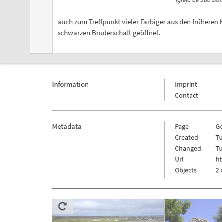
auch zum Treffpunkt vieler Farbiger aus den früheren
schwarzen Bruderschaft geöffnet.
Information
Imprint
Contact
Metadata
Page
G
Created
T
Changed
T
Url
h
Objects
2 