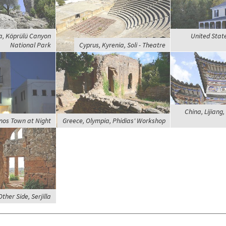
a, Köprülü Canyon
United Stat
National Park
Cyprus, Kyrenia, Soli - Theatre
China, Lijiang,
nos Town at Night
Greece, Olympia, Phidias' Workshop
Other Side, Serjilla