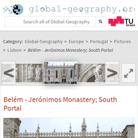
Category:
Global-Geography
>
Europe
>
Portugal
>
Pictures
>
Lisbon
>
Belém - Jerónimos Monastery; South Portal
<
>
Belém - Jerónimos Monastery; South
Portal