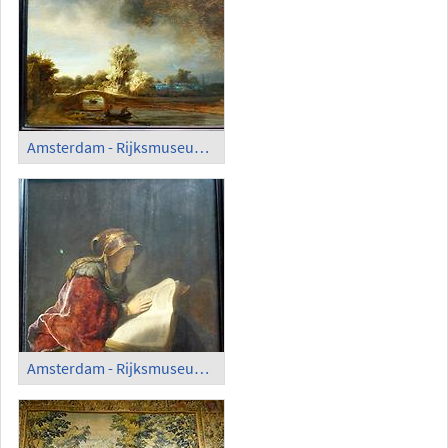
Amsterdam - Rijksmuseum; 'Landscape with a Stone Bridge' Rembrandt (1638-40)
Amsterdam - Rijksmuseum; 'Prophetess Anna', Rembrandt