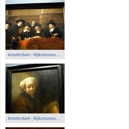
Amsterdam - Rijksmuseum; 'De Staalmeesters', Rembrandt (1662)
Amsterdam - Rijksmuseum; Rembrandt's Self Portrait (1661)