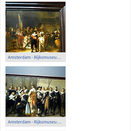
Amsterdam - Rijksmuseum; Copy
Amsterdam - Rijksmuseum; ' De Magere Compagnie', Frans Hals, finished by Pieter Codde