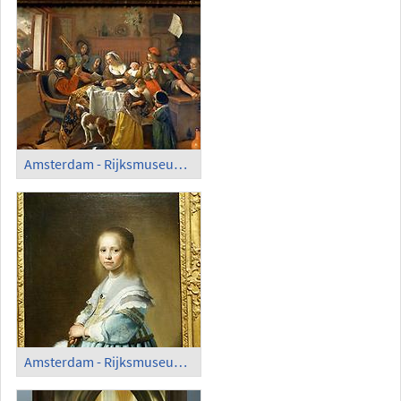
Amsterdam - Rijksmuseum; 'The Merry Family', Jan Steen (1668)
Amsterdam - Rijksmuseum; 'Girl in a Blue Dress', Johannes Verspronck (1641)