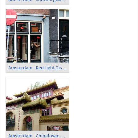
Amsterdam - Red-light District near Oude Kerk
Amsterdam - Chinatown; Chinese Temple 'He Hua'