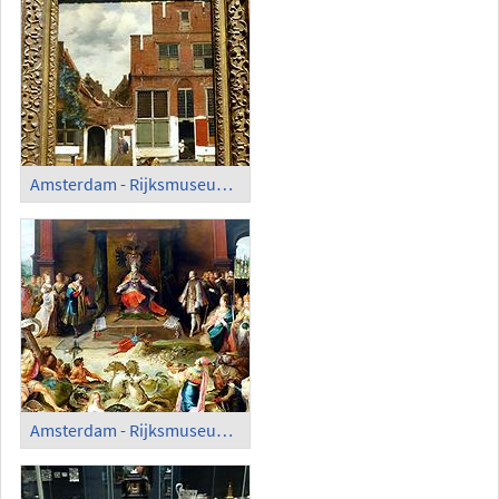
Amsterdam - Rijksmuseum 'The Little Street' (1657-58), Vermeer van Delft
Amsterdam - Rijksmuseum; 'Allegory on Emperor Charles V's Abdication in Brussels', Frans Francken the Younger (1640)