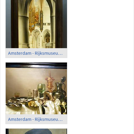
Amsterdam - Rijksmuseum; 'Interior of St. Bavos, Haarlem', Pieter Saenredam (1636)
Amsterdam - Rijksmuseum; 'Still life with oysters, a rummer, a lemon and a silver bowl', Willem Heda (1634)