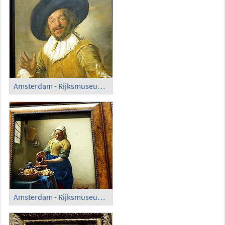
Amsterdam - Rijksmuseum; 'The Merry Drinker', Frans Hals (1628-30)
Amsterdam - Rijksmuseum; 'The Milkmaid' (1658), Vermeer van Delft