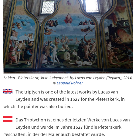
Leiden - Pieterskerk; 'last Judgement' by Lucas van Leyden (Replica), 2014,
©
Leopold Röhrer
The triptych is one of the latest works by Lucas van
Leyden and was created in 1527 for the Pieterskerk, in
which the painter was also buried.
Das Triptychon ist eines der letzten Werke von Lucas van
Leyden und wurde im Jahre 1527 für die Pieterskerk
geschaffen, in der der Maler auch bestattet wurde.