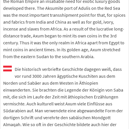
the Roman Empire an insatiable need for exotic luxury goods
developed there. The Aksumite port of Adulis on the Red Sea
was the most important transshipment point for that, for spices
and fabrics from India and China as well as for gold, ivory,
incense and slaves from Africa. As a result of the lucrative long-
distance trade, Axum began to mint its own coins in the 3rd
century. Thus it was the only realm in Africa apart from Egypt to
mint coins in ancient times. In its golden age, Axum stretched
from the eastern Sudan to the southern Arabia.
Die historisch verbriefte Geschichte dagegen weiß, dass
vor rund 3000 Jahren ägyptische Kuschiten aus dem
Norden und Sabäer aus dem Westen in Äthiopien
einwanderten. Sie brachten die Legende der Königin von Saba
mit, die sich im Laufe der Zeit mit äthiopischen Erzählungen
vermischte. Auch kulturell weist Axum viele Einflüsse aus
Südarabien auf. Man verwendete eine abgewandelte Form der
dortigen Schrift und verehrte den sabäischen Mondgott
Almaqah. Wie so oft in der Geschichte bildete auch hier der