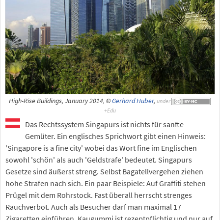
High-Rise Buildings, January 2014, ©
Gerhard Huber
,
under
Das Rechtssystem Singapurs ist nichts für sanfte
Gemüter. Ein englisches Sprichwort gibt einen Hinweis:
'Singapore is a fine city' wobei das Wort fine im Englischen
sowohl 'schön' als auch 'Geldstrafe' bedeutet. Singapurs
Gesetze sind äußerst streng. Selbst Bagatellvergehen ziehen
hohe Strafen nach sich. Ein paar Beispiele: Auf Graffiti stehen
Prügel mit dem Rohrstock. Fast überall herrscht strenges
Rauchverbot. Auch als Besucher darf man maximal 17
Zigaretten einführen. Kaugummi ist rezeptpflichtig und nur auf