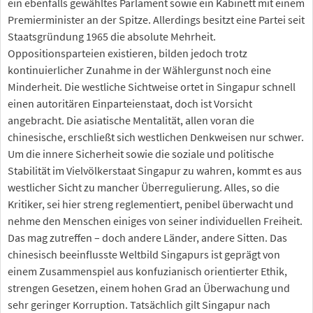
ein ebenfalls gewähltes Parlament sowie ein Kabinett mit einem
Premierminister an der Spitze. Allerdings besitzt eine Partei seit
Staatsgründung 1965 die absolute Mehrheit.
Oppositionsparteien existieren, bilden jedoch trotz
kontinuierlicher Zunahme in der Wählergunst noch eine
Minderheit. Die westliche Sichtweise ortet in Singapur schnell
einen autoritären Einparteienstaat, doch ist Vorsicht
angebracht. Die asiatische Mentalität, allen voran die
chinesische, erschließt sich westlichen Denkweisen nur schwer.
Um die innere Sicherheit sowie die soziale und politische
Stabilität im Vielvölkerstaat Singapur zu wahren, kommt es aus
westlicher Sicht zu mancher Überregulierung. Alles, so die
Kritiker, sei hier streng reglementiert, penibel überwacht und
nehme den Menschen einiges von seiner individuellen Freiheit.
Das mag zutreffen – doch andere Länder, andere Sitten. Das
chinesisch beeinflusste Weltbild Singapurs ist geprägt von
einem Zusammenspiel aus konfuzianisch orientierter Ethik,
strengen Gesetzen, einem hohen Grad an Überwachung und
sehr geringer Korruption. Tatsächlich gilt Singapur nach