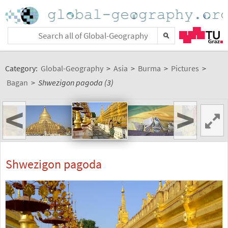
Category:
Global-Geography
>
Asia
>
Burma
>
Pictures
>
Bagan
>
Shwezigon pagoda (3)
<
>
Shwezigon pagoda