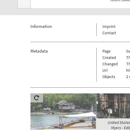
Information
Imprint
Contact
Metadata
Page
G
Created
Th
Changed
Th
Url
h
Objects
2 
United States
Myers - Edi