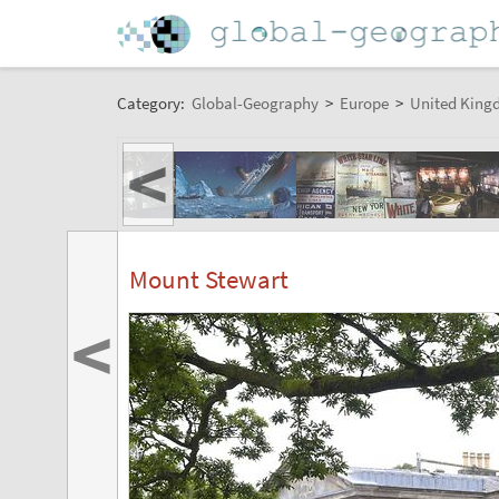
Category:
Global-Geography
>
Europe
>
United King
<
Mount Stewart
<