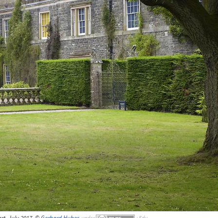
t, July 2017, ©
Gerhard Huber
,
under