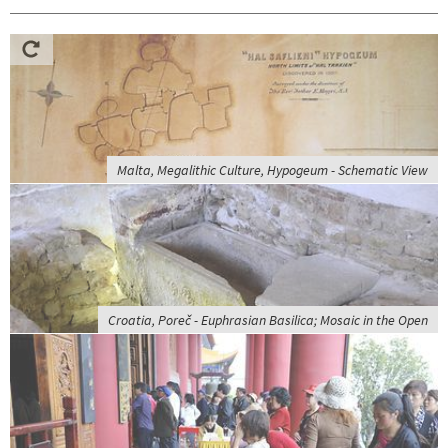
Malta, Megalithic Culture, Hypogeum - Schematic View
Croatia, Poreč - Euphrasian Basilica; Mosaic in the Open