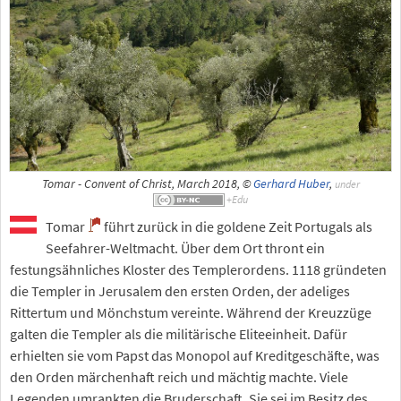
Tomar - Convent of Christ, March 2018, ©
Gerhard Huber
,
under
Tomar
führt zurück in die goldene Zeit Portugals als
Seefahrer-Weltmacht. Über dem Ort thront ein
festungsähnliches Kloster des Templerordens. 1118 gründeten
die Templer in Jerusalem den ersten Orden, der adeliges
Rittertum und Mönchstum vereinte. Während der Kreuzzüge
galten die Templer als die militärische Eliteeinheit. Dafür
erhielten sie vom Papst das Monopol auf Kreditgeschäfte, was
den Orden märchenhaft reich und mächtig machte. Viele
Legenden umrankten die Bruderschaft. Sie sei im Besitz des