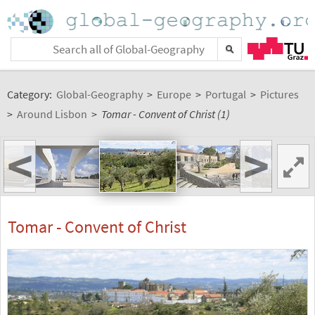
Category:
Global-Geography
>
Europe
>
Portugal
>
Pictures
>
Around Lisbon
>
Tomar - Convent of Christ (1)
<
>
Tomar - Convent of Christ