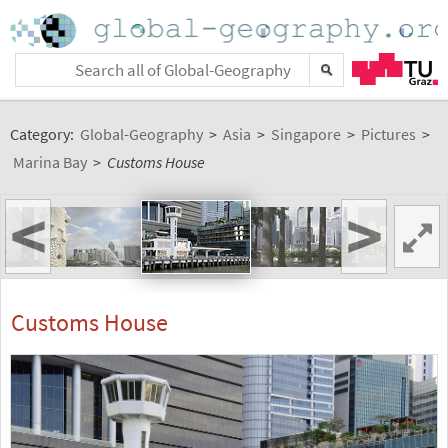
Category:
Global-Geography
>
Asia
>
Singapore
>
Pictures
>
Marina Bay
>
Customs House
<
>
Customs House