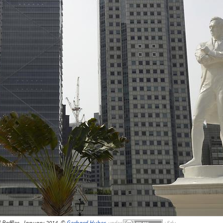
 Raffles, January 2014, ©
Gerhard Huber
,
under