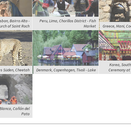
sbon, Bairro Alto -
Peru, Lima, Chorillos District - Fish
urch of Saint Roch
Market
Greece, Mani, Co
Korea, South
s Süden, Cheetah
Denmark, Copenhagen, Tivoli - Lake
Ceremony at 
 Blanca, Cañón del
Pato