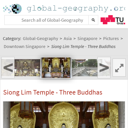
Category:
Global-Geography
>
Asia
>
Singapore
>
Pictures
>
Downtown Singapore
>
Siong Lim Temple - Three Buddhas
<
>
Siong Lim Temple - Three Buddhas