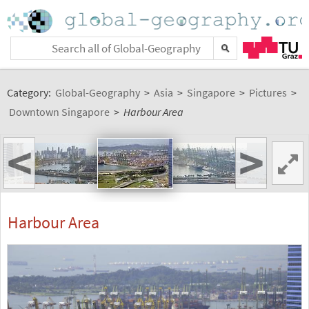
Category:
Global-Geography
>
Asia
>
Singapore
>
Pictures
>
Downtown Singapore
>
Harbour Area
<
>
Harbour Area