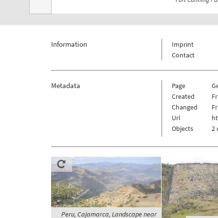
Information
Imprint
Contact
Metadata
Page
G
Created
Fr
Changed
Fr
Url
h
Objects
2 
Peru, Cajamarca, Landscape near