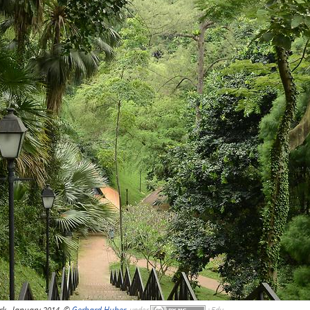
rk, January 2014, ©
Gerhard Huber
,
under