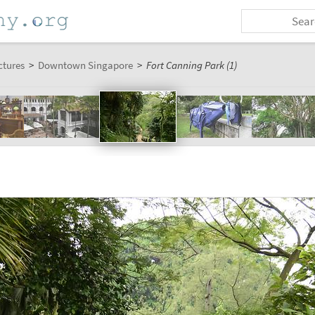
ctures
>
Downtown Singapore
>
Fort Canning Park (1)