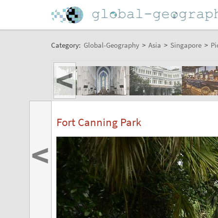
Category:
Global-Geography
>
Asia
>
Singapore
>
Pi
<
Fort Canning Park
<