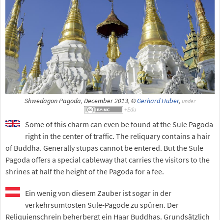
Shwedagon Pagoda, December 2013, ©
Gerhard Huber
,
under
Some of this charm can even be found at the Sule Pagoda
right in the center of traffic. The reliquary contains a hair
of Buddha. Generally stupas cannot be entered. But the Sule
Pagoda offers a special cableway that carries the visitors to the
shrines at half the height of the Pagoda for a fee.
Ein wenig von diesem Zauber ist sogar in der
verkehrsumtosten Sule-Pagode zu spüren. Der
Reliquienschrein beherbergt ein Haar Buddhas. Grundsätzlich