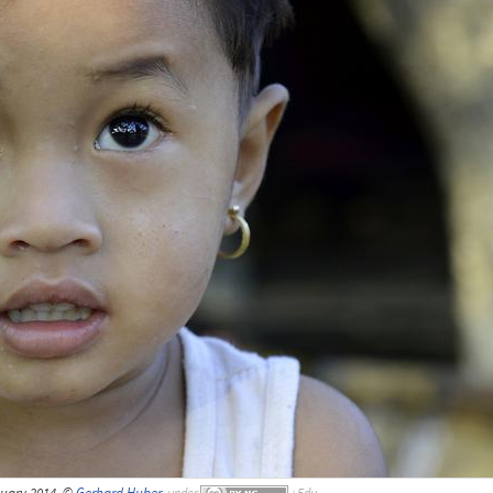
nuary 2014, ©
Gerhard Huber
,
under