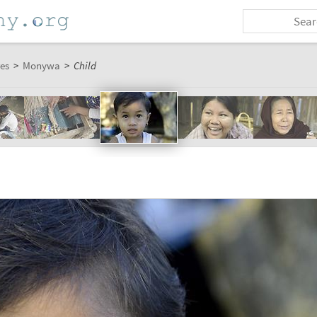
es
>
Monywa
>
Child