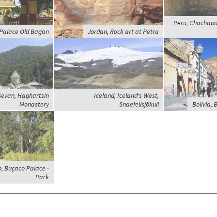
Peru, Chachapo
Palace Old Bagan
Jordan, Rock art at Petra
Sevan, Haghartsin
Iceland, Iceland's West,
Monastery
Snaefellsjökull
Bolivia, B
o, Buçaco Palace -
Park