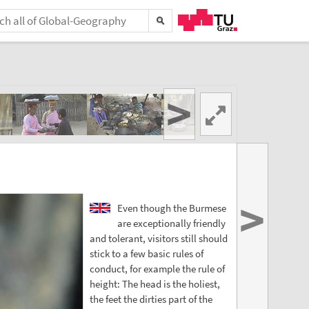
>
>
Even though the Burmese
are exceptionally friendly
and tolerant, visitors still should
stick to a few basic rules of
conduct, for example the rule of
height: The head is the holiest,
the feet the dirties part of the