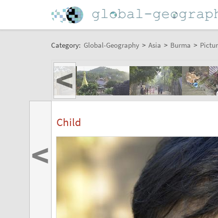
Category:
Global-Geography
>
Asia
>
Burma
>
Pictur
<
Child
<