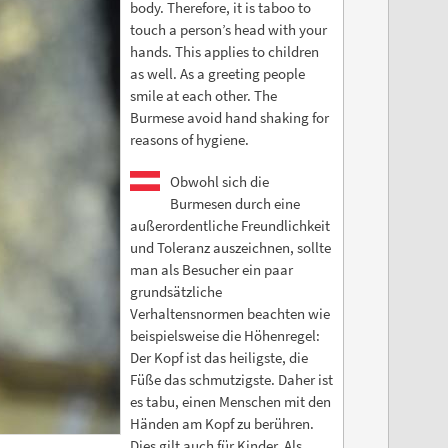
body. Therefore, it is taboo to
touch a person’s head with your
hands. This applies to children
as well. As a greeting people
smile at each other. The
Burmese avoid hand shaking for
reasons of hygiene.
Obwohl sich die
Burmesen durch eine
außerordentliche Freundlichkeit
und Toleranz auszeichnen, sollte
man als Besucher ein paar
grundsätzliche
Verhaltensnormen beachten wie
beispielsweise die Höhenregel:
Der Kopf ist das heiligste, die
Füße das schmutzigste. Daher ist
es tabu, einen Menschen mit den
Händen am Kopf zu berühren.
Dies gilt auch für Kinder. Als