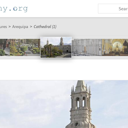
ures
>
Arequipa
>
Cathedral (1)