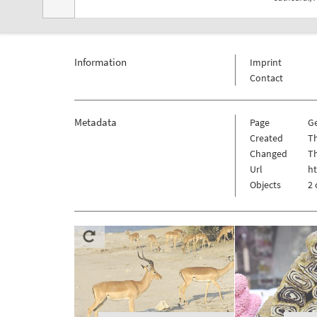
Information
Imprint
Contact
Metadata
Page
G
Created
Th
Changed
Th
Url
h
Objects
2 