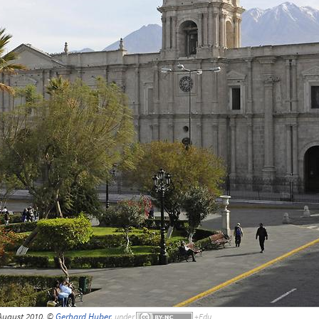
August 2010, ©
Gerhard Huber
,
under