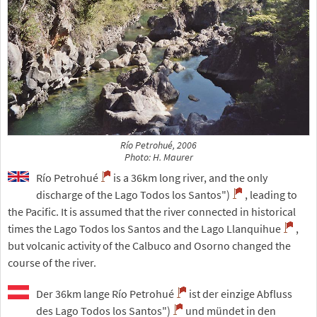
Río Petrohué, 2006
Photo: H. Maurer
Río Petrohué
is a 36km long river, and the only
discharge of the Lago Todos los Santos")
, leading to
the Pacific. It is assumed that the river connected in historical
times the Lago Todos los Santos and the Lago Llanquihue
,
but volcanic activity of the Calbuco and Osorno changed the
course of the river.
Der 36km lange Río Petrohué
ist der einzige Abfluss
des Lago Todos los Santos")
und mündet in den