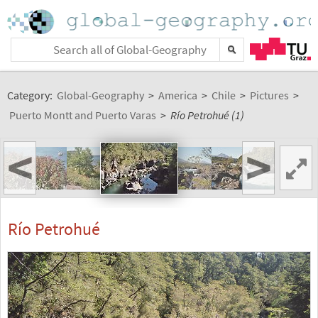
Category:
Global-Geography
>
America
>
Chile
>
Pictures
>
Puerto Montt and Puerto Varas
>
Río Petrohué (1)
<
>
Río Petrohué