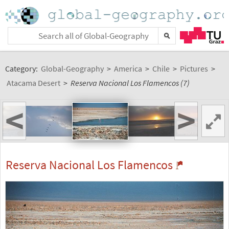
Category:
Global-Geography
>
America
>
Chile
>
Pictures
>
Atacama Desert
>
Reserva Nacional Los Flamencos (7)
<
>
Reserva Nacional Los Flamencos