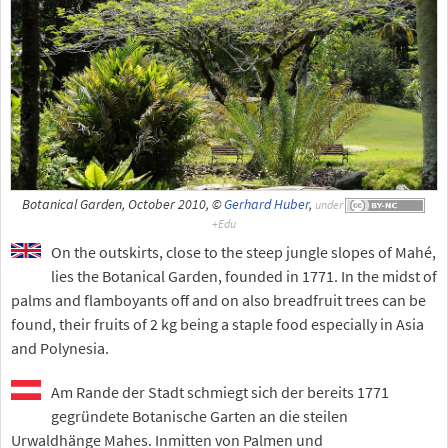
Botanical Garden, October 2010, ©
Gerhard Huber
,
under
On the outskirts, close to the steep jungle slopes of Mahé,
lies the Botanical Garden, founded in 1771. In the midst of
palms and flamboyants off and on also breadfruit trees can be
found, their fruits of 2 kg being a staple food especially in Asia
and Polynesia.
Am Rande der Stadt schmiegt sich der bereits 1771
gegründete Botanische Garten an die steilen
Urwaldhänge Mahes. Inmitten von Palmen und