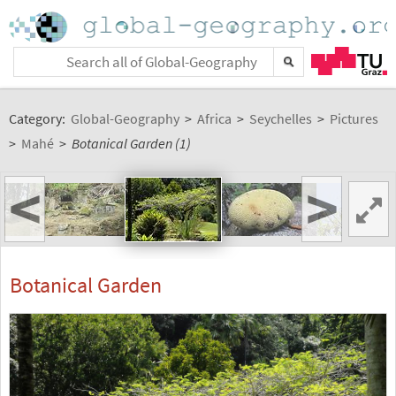
Category:
Global-Geography
>
Africa
>
Seychelles
>
Pictures
>
Mahé
>
Botanical Garden (1)
<
>
Botanical Garden