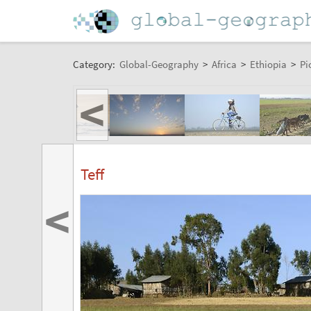
Category:
Global-Geography
>
Africa
>
Ethiopia
>
Pi
<
Teff
<