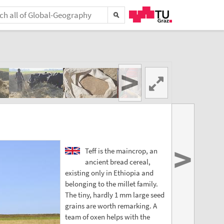
>
>
Teff is the maincrop, an
ancient bread cereal,
existing only in Ethiopia and
belonging to the millet family.
The tiny, hardly 1 mm large seed
grains are worth remarking. A
team of oxen helps with the