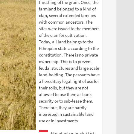
threshing of the grain. Once, the
farmland belonged to a kind of
clan, several extended families
with common ancestors. The
sites were issued to the members
of the clan for cultivation.
Today, all land belongs to the
Ethiopian state according to the
constitution. There is no private
ownership. This is to prevent
feudal structures and large scale
land-holding. The peasants have
a hereditary legal right of use for
their soils, but they are not
allowed to use them as bank
security or to sub-lease them.
Therefore, they are hardly
interested in sustainable land
use or in investments.
Hauptanbauprodukt ist