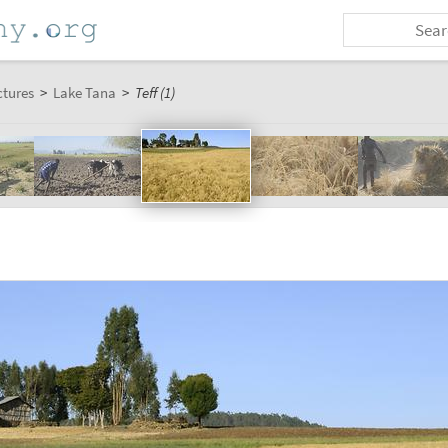
ctures
>
Lake Tana
>
Teff (1)