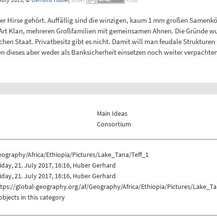
der Hirse gehört. Auffällig sind die winzigen, kaum 1 mm großen Samenk
r Art Klan, mehreren Großfamilien mit gemeinsamen Ahnen. Die Gründe wu
chen Staat. Privatbesitz gibt es nicht. Damit will man feudale Struktur
en dieses aber weder als Banksicherheit einsetzen noch weiter verpachte
Main Ideas
Consortium
ography/Africa/Ethiopia/Pictures/Lake_Tana/Teff_1
iday, 21. July 2017, 16:16, Huber Gerhard
iday, 21. July 2017, 16:16, Huber Gerhard
tps://global-geography.org/af/Geography/Africa/Ethiopia/Pictures/Lake_Ta
objects in this category