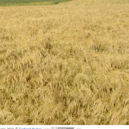
uary 2013, ©
Gerhard Huber
,
under