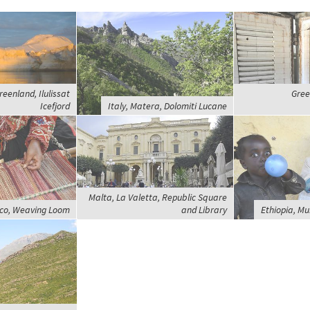
eenland, Ilulissat
Gree
Icefjord
Italy, Matera, Dolomiti Lucane
Malta, La Valetta, Republic Square
zco, Weaving Loom
and Library
Ethiopia, Mur