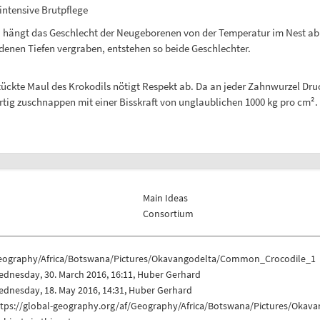
intensive Brutpflege
 hängt das Geschlecht der Neugeborenen von der Temperatur im Nest ab:
denen Tiefen vergraben, entstehen so beide Geschlechter.
tückte Maul des Krokodils nötigt Respekt ab. Da an jeder Zahnwurzel Dru
kartig zuschnappen mit einer Bisskraft von unglaublichen 1000 kg pro cm
Main Ideas
Consortium
eography/Africa/Botswana/Pictures/Okavangodelta/Common_Crocodile_1
dnesday, 30. March 2016, 16:11, Huber Gerhard
dnesday, 18. May 2016, 14:31, Huber Gerhard
ttps://global-geography.org/af/Geography/Africa/Botswana/Pictures/Oka