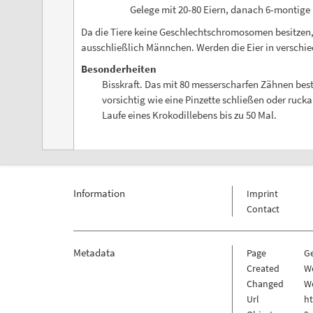
Gelege mit 20-80 Eiern, danach 6-montige 
Da die Tiere keine Geschlechtschromosomen besitzen,
ausschließlich Männchen. Werden die Eier in verschie
Besonderheiten
Bisskraft. Das mit 80 messerscharfen Zähnen bes
vorsichtig wie eine Pinzette schließen oder ruc
Laufe eines Krokodillebens bis zu 50 Mal.
Information
Imprint
Contact
Metadata
Page
G
Created
We
Changed
We
Url
h