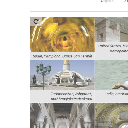
Objects
2 
United States, M
Metropolita
Spain, Pamplona, Dance San Fermín
Turkmenistan, Ashgabat,
India, Amritsa
Unabhängigkeitsdenkmal