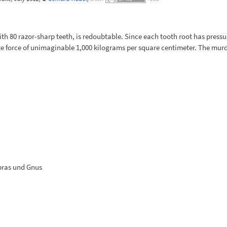
ith 80 razor-sharp teeth, is redoubtable. Since each tooth root has pressu
ite force of unimaginable 1,000 kilograms per square centimeter. The murd
ebras und Gnus