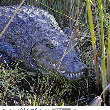
ile, July 2012, ©
Gerhard Huber
,
under