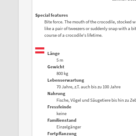
Special features
Bite force. The mouth of the crocodile, stocked w
like a pair of tweezers or suddenly snap with a b
course of a crocodile's lifetime.
Länge
5 m
Gewicht
800 kg
Lebenserwartung
70 Jahre, z.T. auch bis zu 100 Jahre
Nahrung
Fische, Vögel und Säugetiere bis hin zu Z
Fressfeinde
keine
Familienstand
Einzelgänger
Fortpflanzung