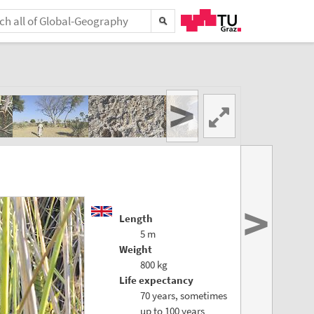
>
>
Length
5 m
Weight
800 kg
Life expectancy
70 years, sometimes
up to 100 years