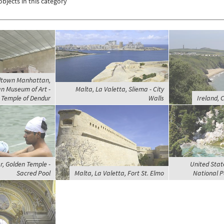
objects in this category
idtown Manhattan,
n Museum of Art -
Malta, La Valetta, Sliema - City
Temple of Dendur
Walls
Ireland, 
r, Golden Temple -
United Stat
Sacred Pool
Malta, La Valetta, Fort St. Elmo
National P