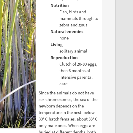
Nutrition
Fish, birds and
mammals through to
zebra and gnus
Natural enemies
none
Living
solitary animal
Reproduction
Clutch of 20-80 eggs,
then 6 months of
intensive parental
care
Since the animals do not have
sex chromosomes, the sex of the
newborn depends on the
temperature in the nest: below
30° C hatch females, about 33° C
only male ones. When eggs are
buried at different depths, both