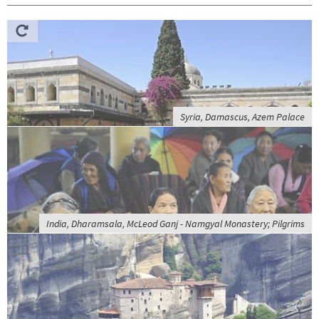
Syria, Damascus, Azem Palace
India, Dharamsala, McLeod Ganj - Namgyal Monastery; Pilgrims