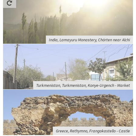
India, Lamayuru Monastery, Chörten near Alchi
Turkmenistan, Turkmenistan, Konye-Urgench - Market
Greece, Rethymno, Frangokastello - Castle