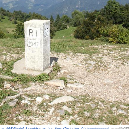
zum_AF/Editorial_Board/Hauer,_Ing._Kurt_(Techniker,_Diplompädagoge)
,
under