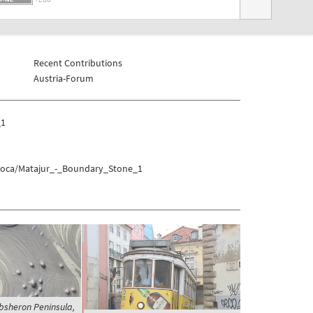
Recent Contributions
Austria-Forum
_1
_Soca/Matajur_-_Boundary_Stone_1
bsheron Peninsula,