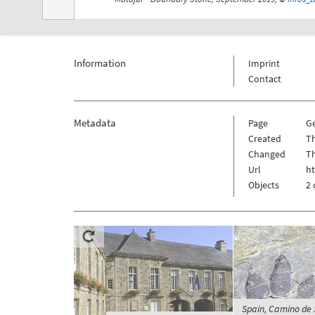
Information
Imprint
Contact
Metadata
Page
G
Created
Th
Changed
Th
Url
h
Objects
2 
Spain, Camino de 