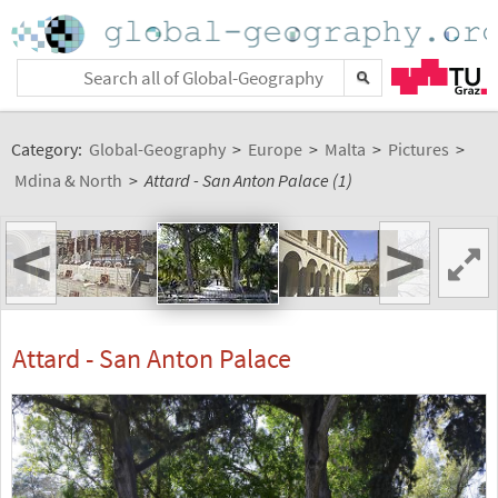
Category:
Global-Geography
>
Europe
>
Malta
>
Pictures
>
Mdina & North
>
Attard - San Anton Palace (1)
<
>
Attard - San Anton Palace