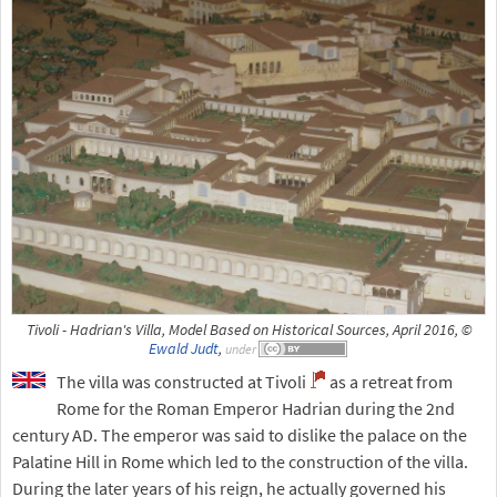
Tivoli - Hadrian's Villa, Model Based on Historical Sources, April 2016, ©
Ewald Judt
,
under
The villa was constructed at Tivoli
as a retreat from
Rome for the Roman Emperor Hadrian during the 2nd
century AD. The emperor was said to dislike the palace on the
Palatine Hill in Rome which led to the construction of the villa.
During the later years of his reign, he actually governed his