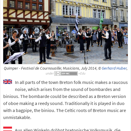
Quimper - Festival de Cournouaille; Musicians, July 2014, ©
Gerhard Huber
,
under
In all parts of the town Breton folk music makes a raucous
noise, which arises from the sound of bombardes and
binious. The bombarde could be described as a Breton version
of oboe making a reedy sound. Traditionally it is played in duo
with a bagpipe, the biniou. The Celtic roots of Breton music are
unmistakable.
Aus allen Winkeln dröhnt bretonische Volksmusik, die