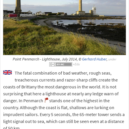
Point Penmarch - Lighthouse, July 2014, ©
Gerhard Huber
,
under
The fatal combination of bad weather, rough seas,
treacherous currents and razor-sharp cliffs create the
coasts of Brittany the most dangerous in the world. It is not
surprising that here a lighthouse at nearly any ledge warn of
danger. In Penmarch
stands one of the highest in the
country. Although the coast is flat, shallows are lurking on
imprudent sailors. Every 5 seconds, the 65-meter tower sends a
light signal out to sea, which can still be seen even at a distance
of 50 km.