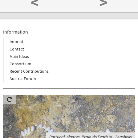
<
>
Information
Imprint
Contact
Main Ideas
Consortium
Recent Contributions
Austria-Forum
Portugal, Algarve, Praia do Evaristo - Seashells