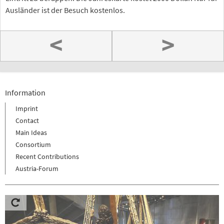
Ausländer ist der Besuch kostenlos.
<
>
Information
Imprint
Contact
Main Ideas
Consortium
Recent Contributions
Austria-Forum