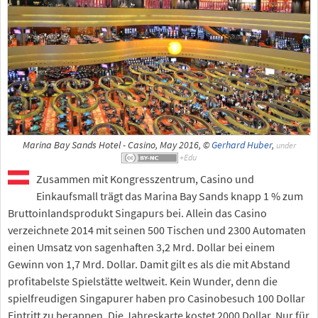
Marina Bay Sands Hotel - Casino, May 2016, ©
Gerhard Huber
,
under
Zusammen mit Kongresszentrum, Casino und
Einkaufsmall trägt das Marina Bay Sands knapp 1 % zum
Bruttoinlandsprodukt Singapurs bei. Allein das Casino
verzeichnete 2014 mit seinen 500 Tischen und 2300 Automaten
einen Umsatz von sagenhaften 3,2 Mrd. Dollar bei einem
Gewinn von 1,7 Mrd. Dollar. Damit gilt es als die mit Abstand
profitabelste Spielstätte weltweit. Kein Wunder, denn die
spielfreudigen Singapurer haben pro Casinobesuch 100 Dollar
Eintritt zu berappen. Die Jahreskarte kostet 2000 Dollar. Nur für