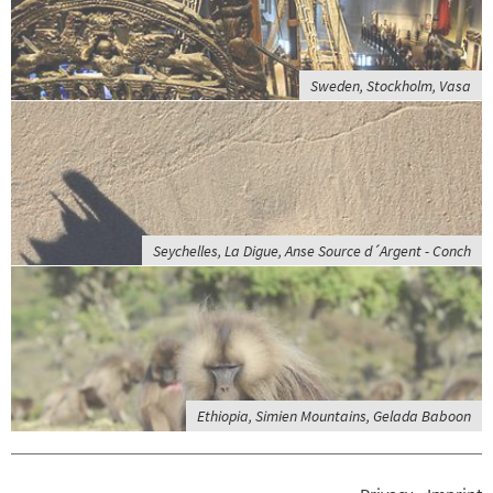
Sweden, Stockholm, Vasa
Seychelles, La Digue, Anse Source d´Argent - Conch
Ethiopia, Simien Mountains, Gelada Baboon