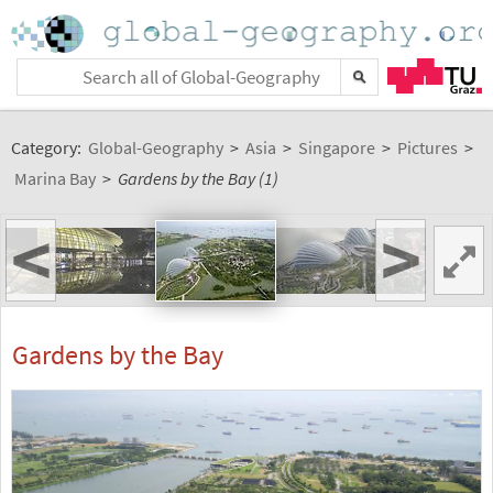
Category:
Global-Geography
>
Asia
>
Singapore
>
Pictures
>
Marina Bay
>
Gardens by the Bay (1)
<
>
Gardens by the Bay