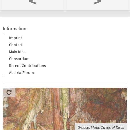
<
>
Information
Imprint
Contact
Main Ideas
Consortium
Recent Contributions
Austria-Forum
Greece, Mani, Caves of Diros