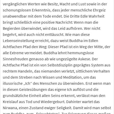
vergänglichen Werten wie Besitz, Macht und Lust sowie in der
schonungslosen Erkenntnis, dass jeder menschliche Ehrgeiz
unabwendbar mit dem Tode endet. Die Dritte Edle Wahrheit
bringt schließlich eine positive Nachricht: Wenn man die
Begierden überwindet, wird das Leid aufhören. Wer nicht
begehrt, wird auch nicht enttäuscht. Wie man diese
Lebenseinstellung erreicht, dazu weist Buddha im Edlen
Achtfachen Pfad den Weg: Dieser Pfad ist ein Weg der Mitte, der
alle Extreme vermeidet. Buddha lehnt hemmungslose
Sinnesfreuden genauso ab wie ungezügelte Askese. Der
Achtfache Pfad ist ein von Selbstdisziplin geprägtes System aus
rechtem Handeln, das niemanden verletzt, sittlichem Verhalten
und dem Streben nach Wissen und Meditation, um das
illusorische „Ich“ des Menschen zu überwinden. Erst wenn man
in diesen Geistesübungen das eigene Ich auflöst und die
grundsätzliche Einheit allen Seins erkennt, verlässt man den
Kreislauf aus Tod und Wiedergeburt. Dahinter wartet das
Nirwana, einen Zustand ewiger Seligkeit. Damit wird man selbst
zum Buddha, zum „Erleuchteten“. Zur Erlangung dieses großen