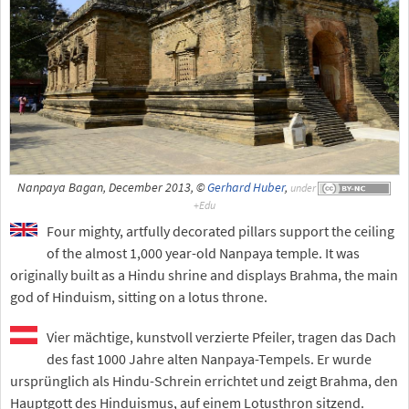
Nanpaya Bagan, December 2013, ©
Gerhard Huber
,
under
Four mighty, artfully decorated pillars support the ceiling
of the almost 1,000 year-old Nanpaya temple. It was
originally built as a Hindu shrine and displays Brahma, the main
god of Hinduism, sitting on a lotus throne.
Vier mächtige, kunstvoll verzierte Pfeiler, tragen das Dach
des fast 1000 Jahre alten Nanpaya-Tempels. Er wurde
ursprünglich als Hindu-Schrein errichtet und zeigt Brahma, den
Hauptgott des Hinduismus, auf einem Lotusthron sitzend.