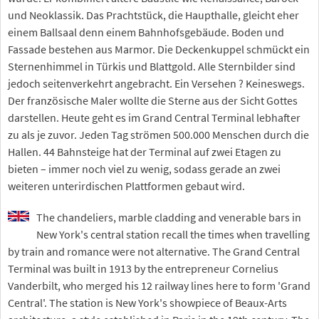
und Neoklassik. Das Prachtstück, die Haupthalle, gleicht eher
einem Ballsaal denn einem Bahnhofsgebäude. Boden und
Fassade bestehen aus Marmor. Die Deckenkuppel schmückt ein
Sternenhimmel in Türkis und Blattgold. Alle Sternbilder sind
jedoch seitenverkehrt angebracht. Ein Versehen ? Keineswegs.
Der französische Maler wollte die Sterne aus der Sicht Gottes
darstellen. Heute geht es im Grand Central Terminal lebhafter
zu als je zuvor. Jeden Tag strömen 500.000 Menschen durch die
Hallen. 44 Bahnsteige hat der Terminal auf zwei Etagen zu
bieten – immer noch viel zu wenig, sodass gerade an zwei
weiteren unterirdischen Plattformen gebaut wird.
The chandeliers, marble cladding and venerable bars in
New York's central station recall the times when travelling
by train and romance were not alternative. The Grand Central
Terminal was built in 1913 by the entrepreneur Cornelius
Vanderbilt, who merged his 12 railway lines here to form 'Grand
Central'. The station is New York's showpiece of Beaux-Arts