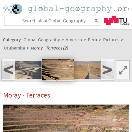
Category:
Global-Geography
>
America
>
Peru
>
Pictures
>
Urubamba
>
Moray - Terraces (2)
<
>
Moray - Terraces