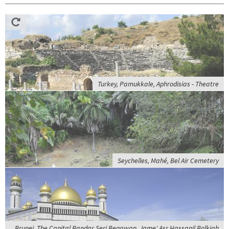
Turkey, Pamukkale, Aphrodisias - Theatre
Seychelles, Mahé, Bel Air Cemetery
Brunei, The Capital Bandar Seri Begawan, Jame' Asr Hassanil Bolkiah