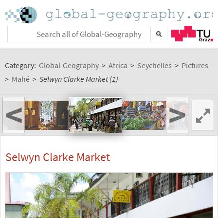
Category:
Global-Geography
>
Africa
>
Seychelles
>
Pictures
>
Mahé
>
Selwyn Clarke Market (1)
<
>
Selwyn Clarke Market