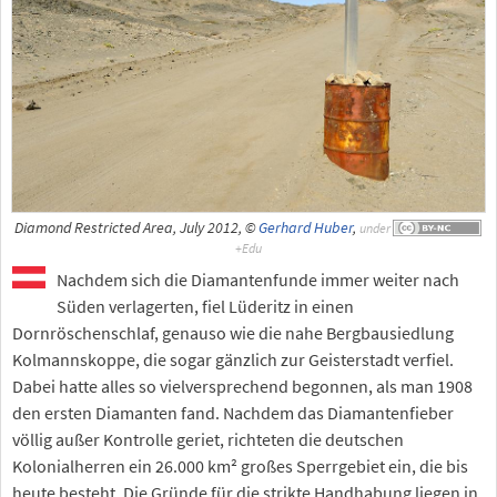
Diamond Restricted Area, July 2012, ©
Gerhard Huber
,
under
Nachdem sich die Diamantenfunde immer weiter nach
Süden verlagerten, fiel Lüderitz in einen
Dornröschenschlaf, genauso wie die nahe Bergbausiedlung
Kolmannskoppe, die sogar gänzlich zur Geisterstadt verfiel.
Dabei hatte alles so vielversprechend begonnen, als man 1908
den ersten Diamanten fand. Nachdem das Diamantenfieber
völlig außer Kontrolle geriet, richteten die deutschen
Kolonialherren ein 26.000 km² großes Sperrgebiet ein, die bis
heute besteht. Die Gründe für die strikte Handhabung liegen in