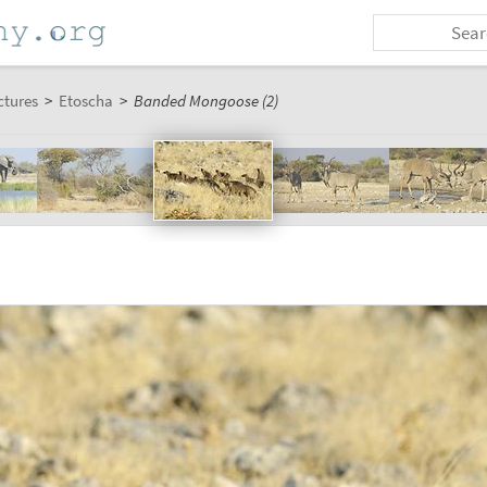
ctures
>
Etoscha
>
Banded Mongoose (2)