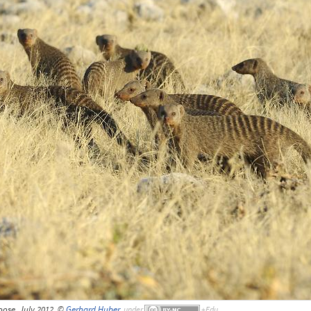
se, July 2012, ©
Gerhard Huber
,
under