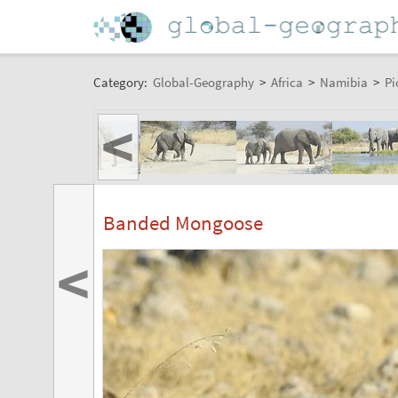
Category:
Global-Geography
>
Africa
>
Namibia
>
Pi
<
Banded Mongoose
<