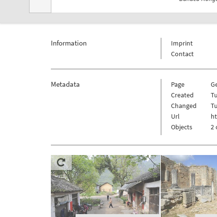
Information
Imprint
Contact
Metadata
Page
G
Created
Tu
Changed
Tu
Url
h
Objects
2 