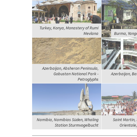
Turkey, Konya, Monastery of Rumi
Mevlana
Burma, Yango
Azerbaijan, Absheron Peninsula,
Gobustan National Park -
Azerbaijan, Ba
Petroglyphs
Namibia, Namibias Süden, Whaling
Saint Martin, 
Station Sturmvogelbucht
Orientale