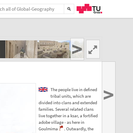
>
>
The people live in defined
tribal units, which are
divided into clans and extended
families. Several related clans
live together in a ksar, a fortified
adobe village - as here in
Goulmima
. Outwardly, the