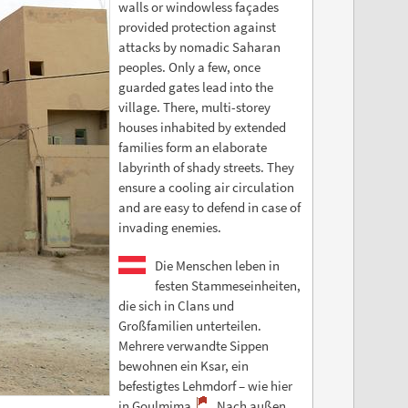
walls or windowless façades
provided protection against
attacks by nomadic Saharan
peoples. Only a few, once
guarded gates lead into the
village. There, multi-storey
houses inhabited by extended
families form an elaborate
labyrinth of shady streets. They
ensure a cooling air circulation
and are easy to defend in case of
invading enemies.
Die Menschen leben in
festen Stammeseinheiten,
die sich in Clans und
Großfamilien unterteilen.
Mehrere verwandte Sippen
bewohnen ein Ksar, ein
befestigtes Lehmdorf – wie hier
in Goulmima
. Nach außen