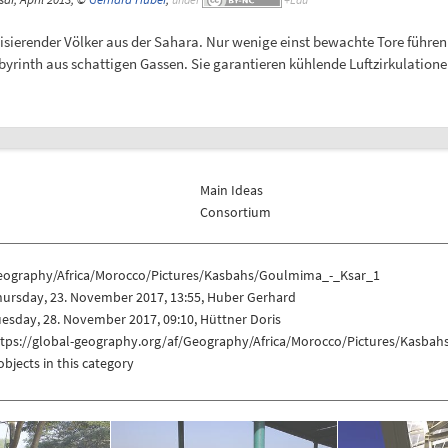
sierender Völker aus der Sahara. Nur wenige einst bewachte Tore führen 
rinth aus schattigen Gassen. Sie garantieren kühlende Luftzirkulationen
Main Ideas
Consortium
eography/Africa/Morocco/Pictures/Kasbahs/Goulmima_-_Ksar_1
hursday, 23. November 2017, 13:55, Huber Gerhard
esday, 28. November 2017, 09:10, Hüttner Doris
ttps://global-geography.org/af/Geography/Africa/Morocco/Pictures/Kasba
objects in this category