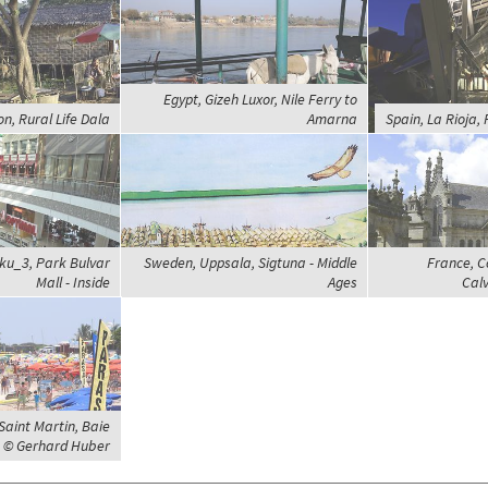
Egypt, Gizeh Luxor, Nile Ferry to
n, Rural Life Dala
Amarna
Spain, La Rioja, 
ku_3, Park Bulvar
Sweden, Uppsala, Sigtuna - Middle
France, C
Mall - Inside
Ages
Calv
Saint Martin, Baie
, © Gerhard Huber