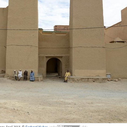
ar, April 2013, ©
Gerhard Huber
,
under