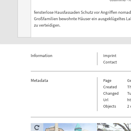
fensterlose Hausfassaden Schutz vor Angriffen nomadi
Großfamilien bewohnte Häuser ein ausgeklügeltes Laby
zu verteidigen.
Information
Imprint
Contact
Metadata
Page
G
Created
T
Changed
Tu
Url
h
Objects
2 