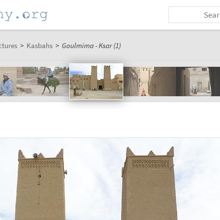
ctures
>
Kasbahs
>
Goulmima - Ksar (1)