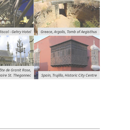
Riscal - Gehry Hotel
Greece, Argolis, Tomb of Aegisthus
ôte de Granit Rose,
aire St. Thegonnec
Spain, Trujillo, Historic City Centre