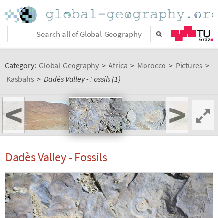
Category:
Global-Geography
>
Africa
>
Morocco
>
Pictures
>
Kasbahs
>
Dadès Valley - Fossils (1)
<
>
Dadès Valley - Fossils