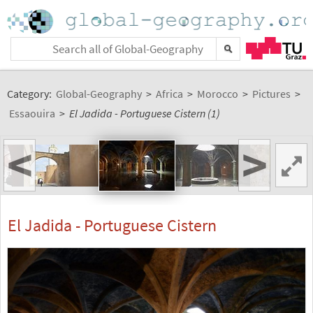
Category:
Global-Geography
>
Africa
>
Morocco
>
Pictures
>
Essaouira
>
El Jadida - Portuguese Cistern (1)
<
>
El Jadida - Portuguese Cistern