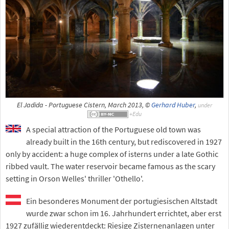
El Jadida - Portuguese Cistern, March 2013, ©
Gerhard Huber
,
under
A special attraction of the Portuguese old town was
already built in the 16th century, but rediscovered in 1927
only by accident: a huge complex of isterns under a late Gothic
ribbed vault. The water reservoir became famous as the scary
setting in Orson Welles' thriller 'Othello'.
Ein besonderes Monument der portugiesischen Altstadt
wurde zwar schon im 16. Jahrhundert errichtet, aber erst
1927 zufällig wiederentdeckt: Riesige Zisternenanlagen unter